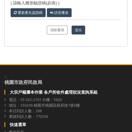
( 請輸入圖形驗證碼(必填) )
重新產生認證碼
語音播放
清除重填
送出
:::
桃園市政府民政局
大宗戶籍謄本作業 各戶所收件處理狀況查詢系統
電話：03-332-2101 分機：5620
地址：330206 桃園市桃園區縣府路1號6樓
本日到訪人數：206
累積到訪人數：775336
快速選單
查詢列表