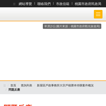
:::
網站導覽
|
聯絡我們
|
市政信箱
|
桃園市政府民政局
跳到主要內容
桃園市政府民政局-大宗戶籍謄本作業 各戶所收件處理狀況查詢系統
草漯沙丘(圖片來源：桃園市政府觀光旅遊局)
:::
首頁
查詢列表
新屋區戶政事務所大宗戶籍謄本待辦案件概況
問題反應