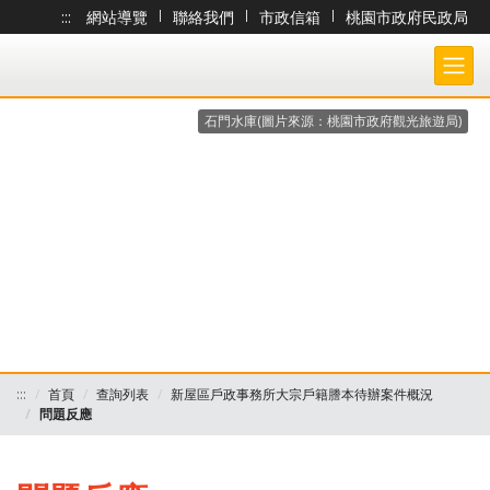
:::
網站導覽
|
聯絡我們
|
市政信箱
|
桃園市政府民政局
跳到主要內容
桃園市政府民政局-大宗戶籍謄本作業 各戶所收件處理狀況查詢系統
石門水庫(圖片來源：桃園市政府觀光旅遊局)
:::
首頁
查詢列表
新屋區戶政事務所大宗戶籍謄本待辦案件概況
問題反應