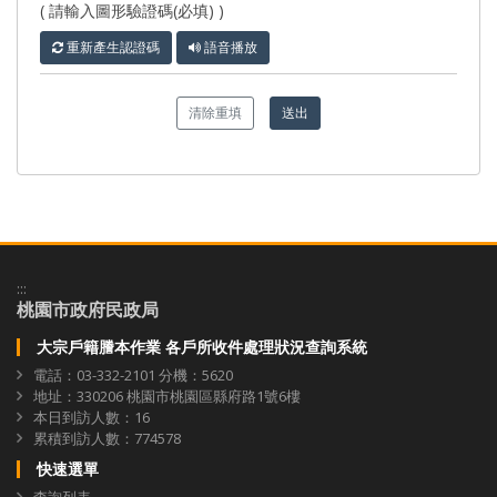
( 請輸入圖形驗證碼(必填) )
重新產生認證碼
語音播放
清除重填
送出
:::
桃園市政府民政局
大宗戶籍謄本作業 各戶所收件處理狀況查詢系統
電話：03-332-2101 分機：5620
地址：330206 桃園市桃園區縣府路1號6樓
本日到訪人數：16
累積到訪人數：774578
快速選單
查詢列表