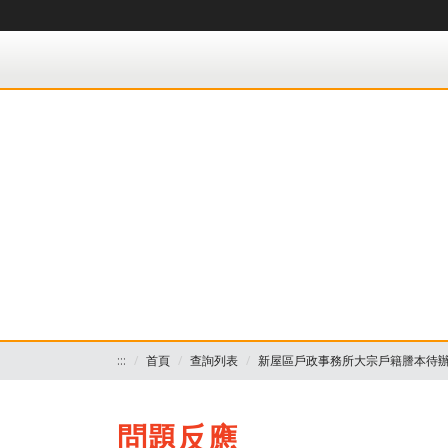
桃園市政府民政局-大宗戶籍謄本作業 各戶所收件處
:::
首頁
查詢列表
新屋區戶政事務所大宗戶籍謄本待
問題反應