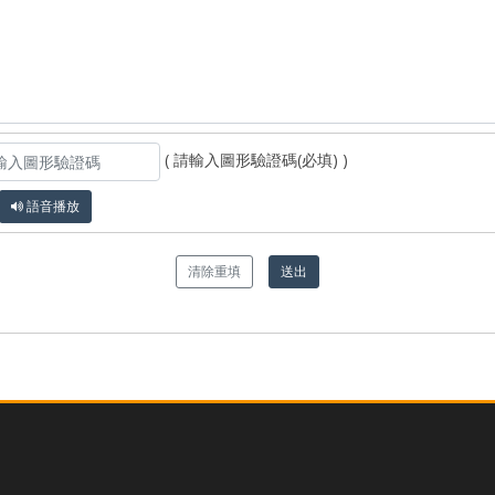
( 請輸入圖形驗證碼(必填) )
語音播放
清除重填
送出