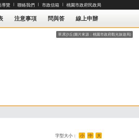
站導覽
|
聯絡我們
|
市政信箱
|
桃園市政府民政局
要內容
表
注意事項
問與答
線上申辦
草漯沙丘(圖片來源：桃園市政府觀光旅遊局)
字型大小：
小
中
大