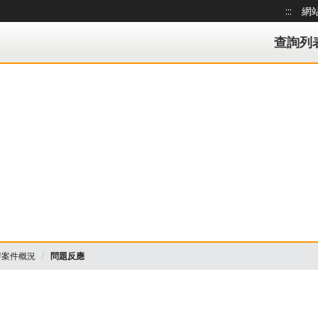
:::
網
跳到主
理狀況查詢系統
查詢列
辦案件概況
問題反應