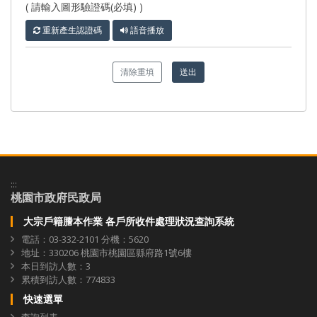
( 請輸入圖形驗證碼(必填) )
重新產生認證碼
語音播放
清除重填
送出
:::
桃園市政府民政局
大宗戶籍謄本作業 各戶所收件處理狀況查詢系統
電話：03-332-2101 分機：5620
地址：330206 桃園市桃園區縣府路1號6樓
本日到訪人數：3
累積到訪人數：774833
快速選單
查詢列表