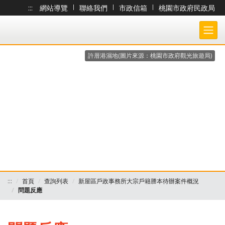
:::
網站導覽
|
聯絡我們
|
市政信箱
|
桃園市政府民政局
跳到主要內容
桃園市政府民政局-大宗戶籍謄本作業 各戶所收件處理狀況查詢系統
許厝港濕地(圖片來源：桃園市政府觀光旅遊局)
:::
首頁
查詢列表
新屋區戶政事務所大宗戶籍謄本待辦案件概況
問題反應