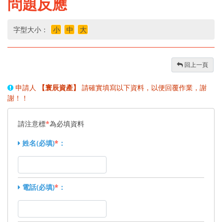
問題反應
字型大小：
小
中
大
回上一頁
申請人
【寰辰資產】
請確實填寫以下資料，以便回覆作業，謝
謝！！
請注意標
*
為必填資料
姓名(必填)
*
：
電話(必填)
*
：