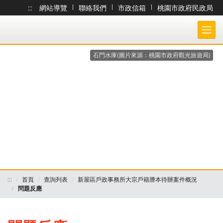
:::
網站導覽
|
聯絡我們
|
市政信箱
|
桃園市政府民政局
跳到主要內容
桃園市政府民政局-大宗戶籍謄本作業 各戶所收件處理狀況查詢系統
石門水庫(圖片來源：桃園市政府觀光旅遊局)
:::
首頁
查詢列表
新屋區戶政事務所大宗戶籍謄本待辦案件概況
問題反應