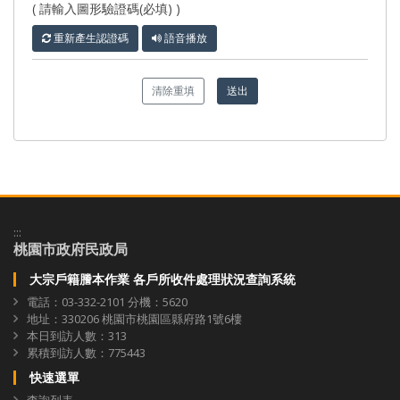
( 請輸入圖形驗證碼(必填) )
重新產生認證碼
語音播放
清除重填
送出
:::
桃園市政府民政局
大宗戶籍謄本作業 各戶所收件處理狀況查詢系統
電話：03-332-2101 分機：5620
地址：330206 桃園市桃園區縣府路1號6樓
本日到訪人數：313
累積到訪人數：775443
快速選單
查詢列表