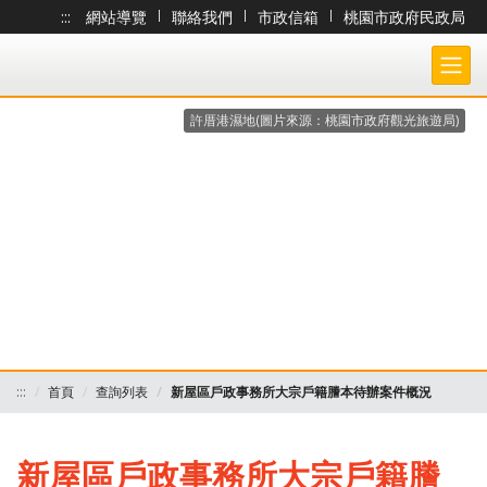
:::
網站導覽
|
聯絡我們
|
市政信箱
|
桃園市政府民政局
跳到主要內容
桃園市政府民政局-大宗戶籍謄本作業 各戶所收件處理狀況查詢系統
許厝港濕地(圖片來源：桃園市政府觀光旅遊局)
:::
首頁
查詢列表
新屋區戶政事務所大宗戶籍謄本待辦案件概況
新屋區戶政事務所大宗戶籍謄