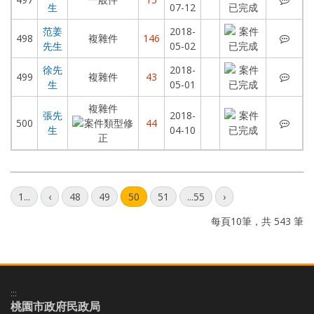
生
07-12
范姜
2018-
范姜
498
複雜件
146
先生
05-02
徐先
2018-
徐先
499
複雜件
43
生
05-01
複雜件
張先
2018-
張先
500
44
生
04-10
上一頁
下一頁
1...
‹
48
49
50
51
...55
›
每頁10筆，共 543 筆
:::
桃園市政府民政局