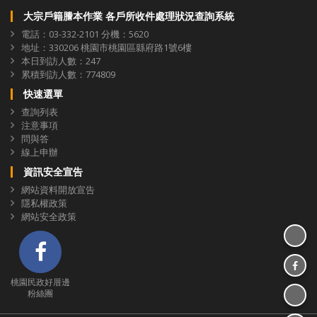
大宗戶籍謄本作業 各戶所收件處理狀況查詢系統
電話：03-332-2101 分機：5620
地址：330206 桃園市桃園區縣府路1號6樓
本日到訪人數：247
累積到訪人數：774809
快速選單
查詢列表
注意事項
問與答
線上申辦
資訊安全宣告
網站資料開放宣告
隱私權政策
網站安全政策
分享
桃園民政好厝邊 粉絲團
分享
桃園民政好厝邊
分享至
粉絲團