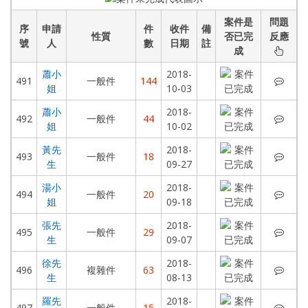
案件是
問題
序
申請
件
收件
備
性質
否已完
反應
號
人
數
日期
註
成
蕭小
2018-
蕭小
491
一般件
144
姐
10-03
蕭小
2018-
蕭小
492
一般件
44
姐
10-02
黃先
2018-
黃先
493
一般件
18
生
09-27
湯小
2018-
湯小
494
一般件
20
姐
09-18
張先
2018-
張先
495
一般件
29
生
09-07
徐先
2018-
徐先
496
複雜件
63
生
08-13
羅先
2018-
羅先
497
一般件
15