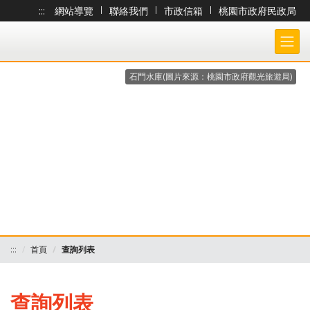
:::
網站導覽
|
聯絡我們
|
市政信箱
|
桃園市政府民政局
跳到主要內容
桃園市政府民政局-大宗戶籍謄本作業 各戶所收件處理狀況查詢系統
石門水庫(圖片來源：桃園市政府觀光旅遊局)
:::
首頁
查詢列表
查詢列表