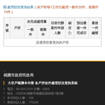
處理狀況查詢結果:
( 各戶所每1工作日處理一般件20件，複雜件
10件 )
未完成處理量
目前代辦
細
預估最
最後
序
戶所
案件申請
目
後一件
一件
一般
複雜
號
人數
完成日
編號
件
件
請選擇您要查詢的戶所
:::
桃園市政府民政局
大宗戶籍謄本作業 各戶所收件處理狀況查詢系統
電話：03-332-2101 分機：5620
地址：330206 桃園市桃園區縣府路1號6樓
本日到訪人數：139
累積到訪人數：775269