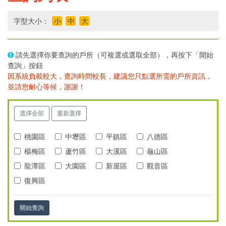
字型大小：
小
中
大
請先選擇你要查詢的戶所（可複選或選取全部），再按下「開始
查詢」按鈕
因系統負載較大，查詢時間較長，建議您只點選所需的戶所資訊，
並請您耐心等候，謝謝！
選擇全部
重新選擇
桃園區
中壢區
平鎮區
八德區
楊梅區
蘆竹區
大溪區
龜山區
龍潭區
大園區
新屋區
觀音區
復興區
開始查詢