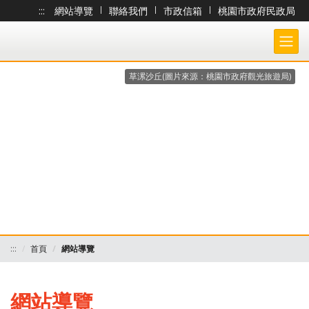
:::
網站導覽
|
聯絡我們
|
市政信箱
|
桃園市政府民政局
跳到主要內容
桃園市政府民政局-大宗戶籍謄本作業 各戶所收件處理狀況查詢系統
草漯沙丘(圖片來源：桃園市政府觀光旅遊局)
:::
首頁
網站導覽
網站導覽