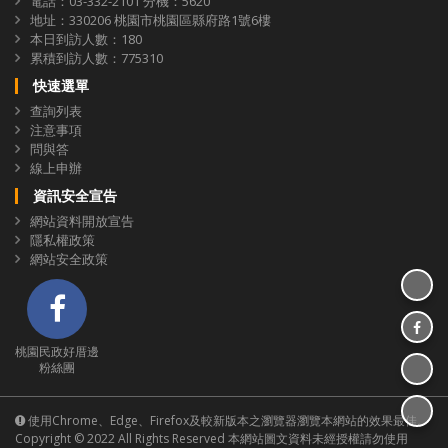
電話：03-332-2101 分機：5620
地址：330206 桃園市桃園區縣府路1號6樓
本日到訪人數：180
累積到訪人數：775310
快速選單
查詢列表
注意事項
問與答
線上申辦
資訊安全宣告
網站資料開放宣告
隱私權政策
網站安全政策
分享
桃園民政好厝邊 粉絲團
分享
桃園民政好厝邊
分享至
粉絲團
分享
登入系統
使用Chrome、Edge、Firefox及較新版本之瀏覽器瀏覽本網站的效果最佳。
Copyright © 2022 All Rights Reserved 本網站圖文資料未經授權請勿使用