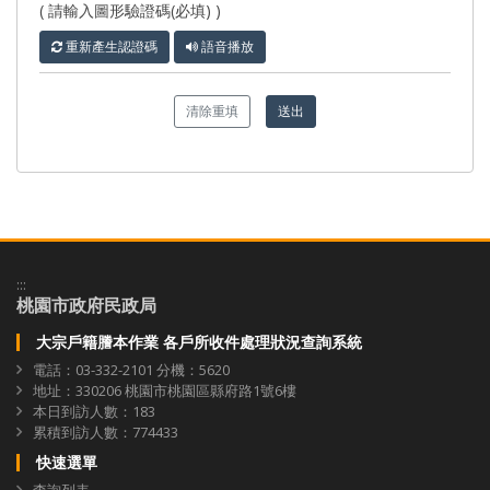
( 請輸入圖形驗證碼(必填) )
重新產生認證碼
語音播放
清除重填
送出
:::
桃園市政府民政局
大宗戶籍謄本作業 各戶所收件處理狀況查詢系統
電話：03-332-2101 分機：5620
地址：330206 桃園市桃園區縣府路1號6樓
本日到訪人數：183
累積到訪人數：774433
快速選單
查詢列表