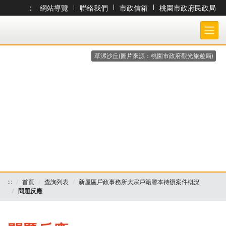
:::
網站導覽
|
聯絡我們
|
市政信箱
|
桃園市政府民政局
跳到主要內容
桃園市政府民政局-大宗戶籍謄本作業 各戶所收件處理狀況查詢系統
草漯沙丘(圖片來源：桃園市政府觀光旅遊局)
:::
首頁
查詢列表
新屋區戶政事務所大宗戶籍謄本待辦案件概況
問題反應