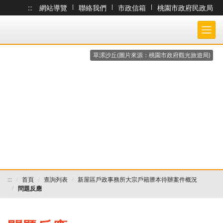
:::
網站導覽
|
聯絡我們
|
市政信箱
|
桃園市政府民政局
跳到主要內容
桃園市政府民政局-大宗戶籍謄本作業 各戶所收件處理狀況查詢系統
草漯沙丘(圖片來源：桃園市政府觀光旅遊局)
:::
首頁
查詢列表
新屋區戶政事務所大宗戶籍謄本待辦案件概況
問題反應