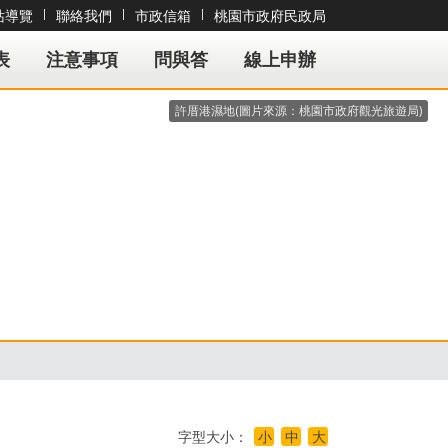
站導覽
|
聯絡我們
|
市政信箱
|
桃園市政府民政局
要內容
表
注意事項
問與答
線上申辦
許厝港濕地(圖片來源：桃園市政府觀光旅遊局)
字型大小：
小
中
大