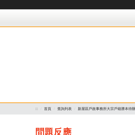
桃園市政府民政局-大宗戶籍謄本作業 各戶所收件處
:::
首頁
查詢列表
新屋區戶政事務所大宗戶籍謄本待
問題反應