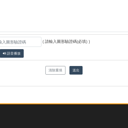
( 請輸入圖形驗證碼(必填) )
語音播放
清除重填
送出