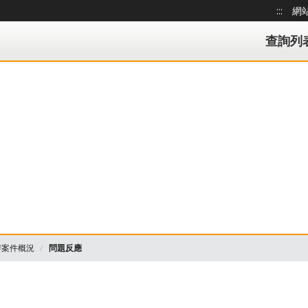
:::
網
跳到主
理狀況查詢系統
查詢列
辦案件概況
問題反應