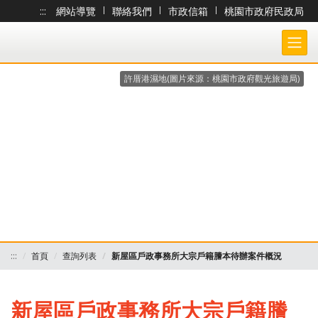
:::
網站導覽
|
聯絡我們
|
市政信箱
|
桃園市政府民政局
跳到主要內容
桃園市政府民政局-大宗戶籍謄本作業 各戶所收件處理狀況查詢系統
許厝港濕地(圖片來源：桃園市政府觀光旅遊局)
:::
首頁
查詢列表
新屋區戶政事務所大宗戶籍謄本待辦案件概況
新屋區戶政事務所大宗戶籍謄