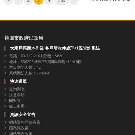
‹
1
2
3
4
...55
›
:::
桃園市政府民政局
大宗戶籍謄本作業 各戶所收件處理狀況查詢系統
電話：03-332-2101 分機：5620
地址：330206 桃園市桃園區縣府路1號6樓
本日到訪人數：42
累積到訪人數：774604
快速選單
查詢列表
注意事項
問與答
線上申辦
資訊安全宣告
網站資料開放宣告
隱私權政策
網站安全政策