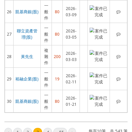
一
2026-
凱基商
26
凱基商銀(股)
般
80
03-09
件
一
聯立資產管
2026-
聯立資
27
般
80
理(股)
03-05
件
複
2026-
黃先
28
黃先生
雜
200
03-03
件
一
2026-
裕融企
29
裕融企業(股)
般
19
02-11
件
一
2026-
凱基商
30
凱基商銀(股)
般
80
01-21
件
每頁10筆，共 543 筆
上一頁
下一頁