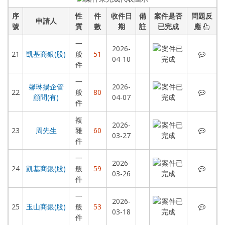
序
性
件
收件日
備
案件是否
問題反
申請人
號
質
數
期
註
已完成
應
一
2026-
凱基商
21
凱基商銀(股)
般
51
04-10
件
一
馨琳揚企管
2026-
馨琳揚
22
般
80
顧問(有)
04-07
件
複
2026-
周先
23
周先生
雜
60
03-27
件
一
2026-
凱基商
24
凱基商銀(股)
般
59
03-26
件
一
2026-
玉山商
25
玉山商銀(股)
般
53
03-18
件