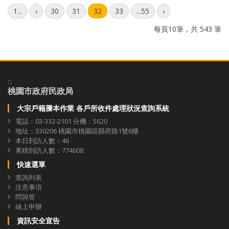
上一頁
下一頁
1...
‹
30
31
32
33
...55
›
每頁10筆，共 543 筆
:::
桃園市政府民政局
大宗戶籍謄本作業 各戶所收件處理狀況查詢系統
電話：03-332-2101 分機：5620
地址：330206 桃園市桃園區縣府路1號6樓
本日到訪人數：46
累積到訪人數：774608
快速選單
查詢列表
注意事項
問與答
線上申辦
資訊安全宣告