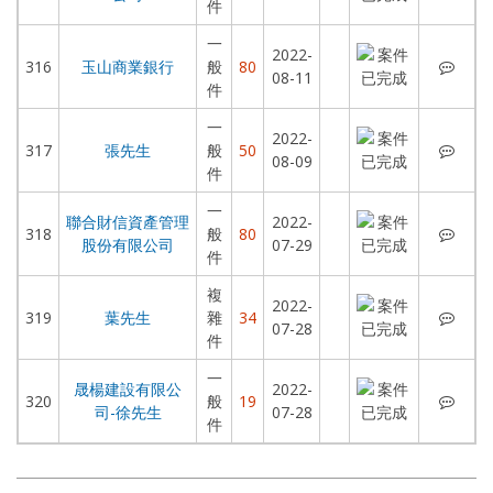
件
一
2022-
玉山
316
玉山商業銀行
般
80
08-11
件
一
2022-
張先
317
張先生
般
50
08-09
件
一
聯合財信資產管理
2022-
聯合
318
般
80
股份有限公司
07-29
件
複
2022-
葉先
319
葉先生
雜
34
07-28
件
一
晟楊建設有限公
2022-
晟楊
320
般
19
司-徐先生
07-28
件