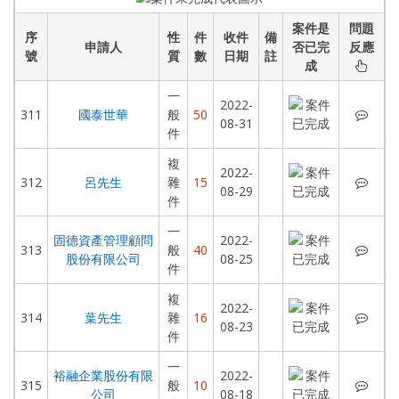
案件是
問題
序
性
件
收件
備
申請人
否已完
反應
號
質
數
日期
註
成
一
2022-
國泰
311
國泰世華
般
50
08-31
件
複
2022-
呂先
312
呂先生
雜
15
08-29
件
一
固德資產管理顧問
2022-
固德
313
般
40
股份有限公司
08-25
件
複
2022-
葉先
314
葉先生
雜
16
08-23
件
一
裕融企業股份有限
2022-
裕融
315
般
10
公司
08-18