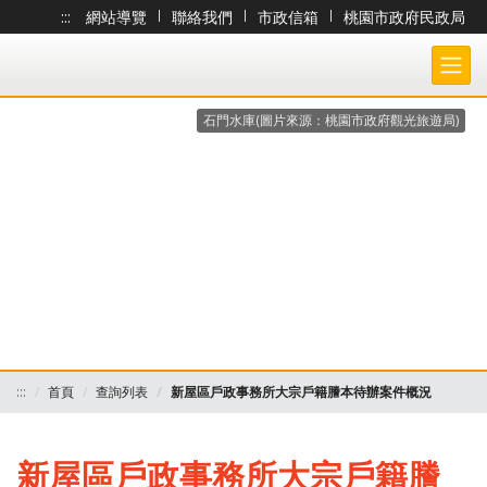
:::
網站導覽
|
聯絡我們
|
市政信箱
|
桃園市政府民政局
跳到主要內容
桃園市政府民政局-大宗戶籍謄本作業 各戶所收件處理狀況查詢系統
石門水庫(圖片來源：桃園市政府觀光旅遊局)
:::
首頁
查詢列表
新屋區戶政事務所大宗戶籍謄本待辦案件概況
新屋區戶政事務所大宗戶籍謄