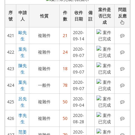
案件是
問題
序
申請
件
收件
備
性質
否已完
反應
號
人
數
日期
註
成
歐先
2020-
歐先
421
複雜件
21
生
09-14
葉先
2020-
葉先
422
複雜件
24
生
09-07
陳先
2020-
陳先
423
複雜件
18
生
09-07
葉先
2020-
葉先
424
一般件
78
生
09-07
呂先
2020-
呂先
425
複雜件
50
生
09-04
李先
2020-
李先
426
複雜件
50
生
08-28
范姜
2020-
范姜
427
複雜件
70