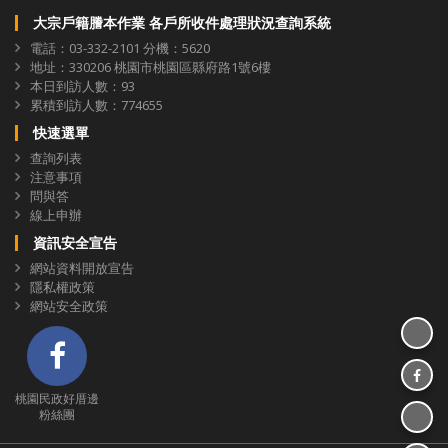
大宗戶籍謄本作業 各戶所收件處理狀況查詢系統
電話：03-332-2101 分機：5620
地址：330206 桃園市桃園區縣府路1號6樓
本日到訪人數：93
累積到訪人數：774655
快速選單
查詢列表
注意事項
問與答
線上申辦
資訊安全宣告
網站資料開放宣告
隱私權政策
網站安全政策
分享
桃園民政好厝邊 粉絲團
分享
桃園民政好厝邊
分享至
粉絲團